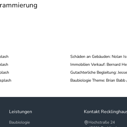
grammierung
plash
Schäden an Gebäuden: Nolan Is
plash
Immobilien Verkauf: Bernard H
plash
Gutachterliche Begleitung: Jess
nsplash
Baubiologie Theme: Brian Babb 
Leistungen
Kontakt Recklinghau
Baubiologie
Hochstraße 24