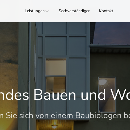
Sachverständiger
Leistungen
Sachverständiger
Kontakt
halten Sie das richt
Gutachten
ndes Bauen und W
ie sich ein Gutachten vom Sachver
n Sie sich von einem Baubiologen b